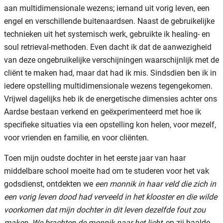
aan multidimensionale wezens; iemand uit vorig leven, een
engel en verschillende buitenaardsen. Naast de gebruikelijke
technieken uit het systemisch werk, gebruikte ik healing- en
soul retrieval-methoden. Even dacht ik dat de aanwezigheid
van deze ongebruikelijke verschijningen waarschijnlijk met de
cliënt te maken had, maar dat had ik mis. Sindsdien ben ik in
iedere opstelling multidimensionale wezens tegengekomen.
Vrijwel dagelijks heb ik de energetische dimensies achter ons
Aardse bestaan verkend en geëxperimenteerd met hoe ik
specifieke situaties via een opstelling kon helen, voor mezelf,
voor vrienden en familie, en voor cliënten.
Toen mijn oudste dochter in het eerste jaar van haar
middelbare school moeite had om te studeren voor het vak
godsdienst, ontdekten we
een monnik in haar veld die zich in
een vorig leven dood had verveeld in het klooster en die wilde
voorkomen dat mijn dochter in dit leven dezelfde fout zou
maken. We brachten de monnik naar het licht,
en zij haalde