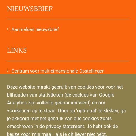
NIEUWSBRIEF
Aanmelden nieuwsbrief
LINKS
Centrum voor multidimensionale Opstellingen
Deze website maakt gebruik van cookies voor voor het
WINKELS
bijhouden van statistieken (de cookies van Google
Analytics zijn volledig geanonimiseerd) en om
voorkeuren op te slaan. Door op 'optimaal' te klikken, ga
Bestel Brieven van mijn Ziel
je akkoord met het gebruik van alle cookies zoals
Bestel Letters from my Soul
omschreven in de
privacy statement
. Je hebt ook de
keuze voor 'minimaal', als je dit liever niet hebt.