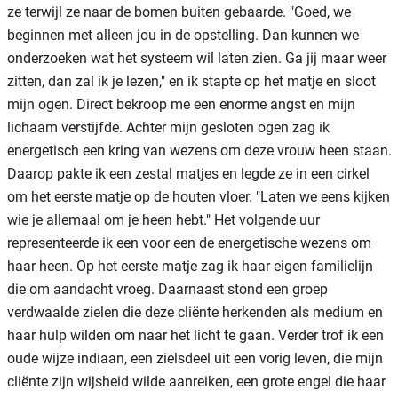
ze terwijl ze naar de bomen buiten gebaarde. "Goed, we
beginnen met alleen jou in de opstelling. Dan kunnen we
onderzoeken wat het systeem wil laten zien. Ga jij maar weer
zitten, dan zal ik je lezen," en ik stapte op het matje en sloot
mijn ogen. Direct bekroop me een enorme angst en mijn
lichaam verstijfde. Achter mijn gesloten ogen zag ik
energetisch een kring van wezens om deze vrouw heen staan.
Daarop pakte ik een zestal matjes en legde ze in een cirkel
om het eerste matje op de houten vloer. "Laten we eens kijken
wie je allemaal om je heen hebt." Het volgende uur
representeerde ik een voor een de energetische wezens om
haar heen. Op het eerste matje zag ik haar eigen familielijn
die om aandacht vroeg. Daarnaast stond een groep
verdwaalde zielen die deze cliënte herkenden als medium en
haar hulp wilden om naar het licht te gaan. Verder trof ik een
oude wijze indiaan, een zielsdeel uit een vorig leven, die mijn
cliënte zijn wijsheid wilde aanreiken, een grote engel die haar