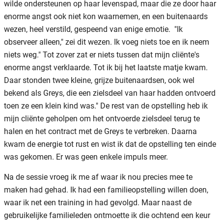
wilde ondersteunen op haar levenspad, maar die ze door haar
enorme angst ook niet kon waarnemen, en een buitenaards
wezen, heel verstild, gespeend van enige emotie. "Ik
observeer alleen," zei dit wezen. Ik voeg niets toe en ik neem
niets weg." Tot zover zat er niets tussen dat mijn cliënte's
enorme angst verklaarde. Tot ik bij het laatste matje kwam.
Daar stonden twee kleine, grijze buitenaardsen, ook wel
bekend als Greys, die een zielsdeel van haar hadden ontvoerd
toen ze een klein kind was." De rest van de opstelling heb ik
mijn cliënte geholpen om het ontvoerde zielsdeel terug te
halen en het contract met de Greys te verbreken. Daarna
kwam de energie tot rust en wist ik dat de opstelling ten einde
was gekomen. Er was geen enkele impuls meer.
Na de sessie vroeg ik me af waar ik nou precies mee te
maken had gehad. Ik had een familieopstelling willen doen,
waar ik net een training in had gevolgd. Maar naast de
gebruikelijke familieleden ontmoette ik die ochtend een keur