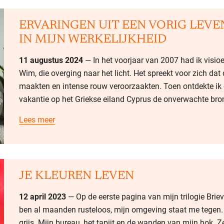
ERVARINGEN UIT EEN VORIG LEVE
IN MIJN WERKELIJKHEID
11 augustus 2024
— In het voorjaar van 2007 had ik visio
Wim, die overging naar het licht. Het spreekt voor zich d
maakten en intense rouw veroorzaakten. Toen ontdekte ik 
vakantie op het Griekse eiland Cyprus de onverwachte bro
Lees meer
JE KLEUREN LEVEN
12 april 2023
— Op de eerste pagina van mijn trilogie Brieven
ben al maanden rusteloos, mijn omgeving staat me tegen. W
grijs. Mijn bureau, het tapijt en de wanden van mijn hok. Ze