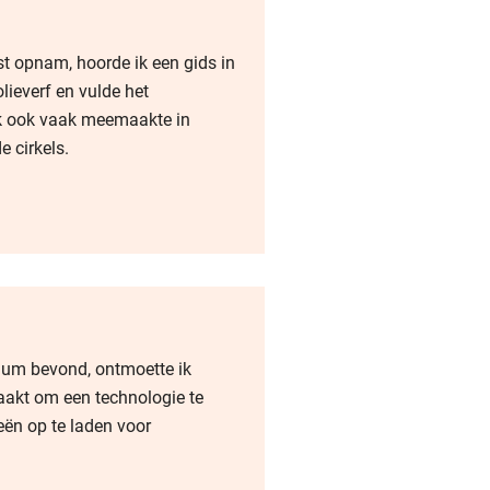
t opnam, hoorde ik een gids in
lieverf en vulde het
 ik ook vaak meemaakte in
e cirkels.
dium bevond, ontmoette ik
kt om een ​​technologie te
eën op te laden voor