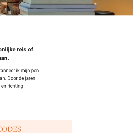
lijke reis of
aan.
anneer ik mijn pen
aan. Door de jaren
 en richting
CODES