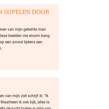
N SIJPELEN DOOR
enen van mijn geliefde man
at deze beelden me enorm bang
op een avond tijdens een
n.
 van mijn ziel schrijf ik: "Ik
aarheen ik ook kijk, alles is
lfs de lucht buiten is grijs van