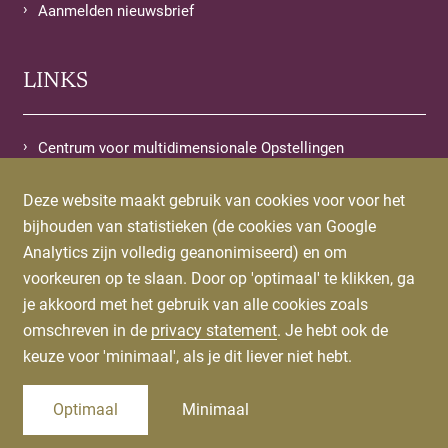
Aanmelden nieuwsbrief
LINKS
Centrum voor multidimensionale Opstellingen
Deze website maakt gebruik van cookies voor voor het
WINKELS
bijhouden van statistieken (de cookies van Google
Analytics zijn volledig geanonimiseerd) en om
voorkeuren op te slaan. Door op 'optimaal' te klikken, ga
Bestel Brieven van mijn Ziel
je akkoord met het gebruik van alle cookies zoals
Bestel Letters from my Soul
omschreven in de
privacy statement
. Je hebt ook de
keuze voor 'minimaal', als je dit liever niet hebt.
Optimaal
Minimaal
© 2026 Chantal van den Brink